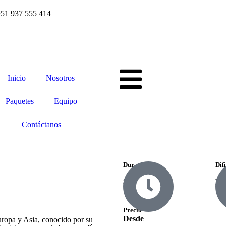
51 937 555 414
Inicio
Nosotros
Paquetes
Equipo
Contáctanos
Duraciones
Dif
8 días
Fác
Precio
Desde
uropa y Asia, conocido por su