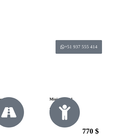
+51 937 555 414
icultad
Minima edad
il
5
$
770